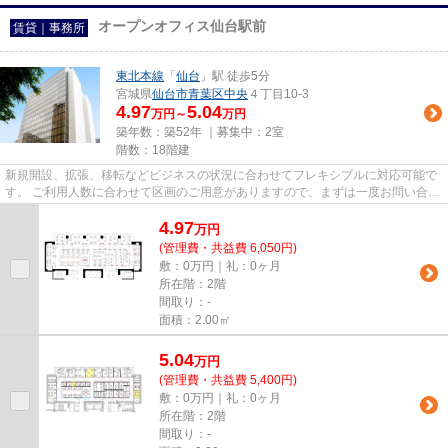
オープンオフィス仙台駅前
賃貸｜事務所
東北本線
「
仙台
」駅 徒歩5分
宮城県
仙台市青葉区
中央
４丁目10-3
4.97
5.04
万円～
万円
築年数：築52年 ｜募集中：
2室
階数：18階建
新規開設、拡張、移転などビジネスの状況に合わせてフレキシブルに対応可能で
す。 ご利用人数に合わせて区画のご用意がありますので、まずは一度お問い合わ
せ下さい！
4.97
万
円
(管理費・共益費 6,050円)
敷：0万円｜礼：0ヶ月
所在階：2階
間取り：-
面積：2.00㎡
5.04
万
円
(管理費・共益費 5,400円)
敷：0万円｜礼：0ヶ月
所在階：2階
間取り：-