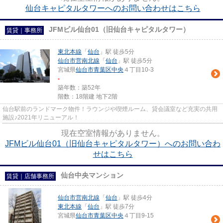
仙台キャピタルタワーへのお問い合わせはこちら
JFMビル仙台01（旧仙台キャピタルタワー）
賃貸｜事務所
東北本線
「
仙台
」駅 徒歩5分
仙台市営南北線
「
仙台
」駅 徒歩5分
宮城県
仙台市青葉区
中央
４丁目10-3
-
築年数：築52年
階数：18階建 地下2階
仙台駅前のランドマーク物件！ラウンジや喫煙ルーム、貸会議室など充実の共用
施設♪2021年リニューアル！
現在空室情報がありません。
JFMビル仙台01（旧仙台キャピタルタワー）へのお問い合わ
せはこちら
仙台中央マンション
賃貸｜店舗事務所
仙台市営南北線
「
仙台
」駅 徒歩4分
東北本線
「
仙台
」駅 徒歩7分
宮城県
仙台市青葉区
中央
４丁目9-15