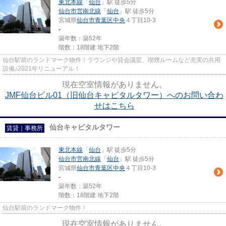
東北本線
「
仙台
」駅 徒歩5分
仙台市営南北線
「
仙台
」駅 徒歩5分
宮城県
仙台市青葉区
中央
４丁目10-3
-
築年数：築52年
階数：18階建 地下2階
仙台駅前のランドマーク物件！ラウンジや貸会議室、喫煙ルームなど充実の共用
設備♪2021年リニューアル！
現在空室情報がありません。
JMF仙台ビル01（旧仙台キャピタルタワー）へのお問い合わ
せはこちら
仙台キャピタルタワー
賃貸｜事務所
東北本線
「
仙台
」駅 徒歩5分
仙台市営南北線
「
仙台
」駅 徒歩5分
宮城県
仙台市青葉区
中央
４丁目10-3
-
築年数：築52年
階数：18階建 地下2階
仙台駅前のランドマーク物件！
現在空室情報がありません。