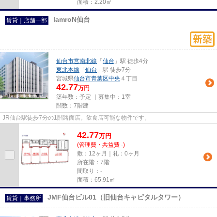
面積：2.20㎡
lamroN仙台
賃貸｜店舗一部
仙台市営南北線
「
仙台
」駅 徒歩4分
東北本線
「
仙台
」駅 徒歩7分
宮城県
仙台市青葉区
中央
４丁目
42.77
万円
築年数：予定 ｜募集中：
1室
階数：7階建
JR仙台駅徒歩7分の1階路面店。飲食店可能な物件です。
42.77
万
円
(管理費・共益費 -)
敷：12ヶ月｜礼：0ヶ月
所在階：7階
間取り：-
面積：65.91㎡
JMF仙台ビル01（旧仙台キャピタルタワー）
賃貸｜事務所