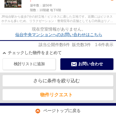
-
築年数：築56年
階数：10階建 地下6階
JR仙台駅から徒歩7分の好立地！ビジネスに適した立地です。近隣にはビジネス
ホテルも多いため、リラクゼーション・整骨院等の店舗としても◎内装はリノベ
ーション済みで、築年数を感じ...
現在空室情報がありません。
仙台中央マンションへのお問い合わせはこちら
該当公開件数
6
件 販売数
3
件
1-6
件表示
チェックした物件をまとめて
検討リストに追加
お問い合わせ
さらに条件を絞り込む
物件リクエスト
ページトップに戻る