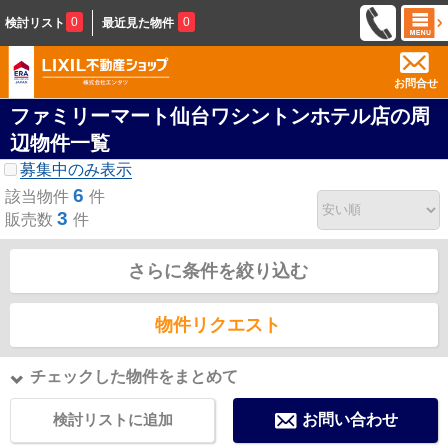
0
0
検討リスト
最近見た物件
お問合せ
ファミリーマート仙台ワシントンホテル店の周
辺物件一覧
募集中のみ表示
6
該当物件
件
3
販売数
件
さらに条件を絞り込む
物件リクエスト
チェックした物件をまとめて
検討リストに追加
お問い合わせ