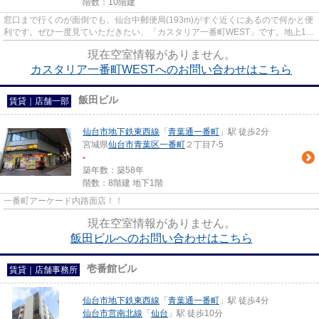
階数：10階建
窓口まで行くのが面倒でも、仙台中郵便局(193m)がすぐ近くにあるので何かと便
利です。ぜひ一度見ていただきたい、「カスタリア一番町WEST」です。地上10
階建てのマンションをご紹介。...
現在空室情報がありません。
カスタリア一番町WESTへのお問い合わせはこちら
飯田ビル
賃貸｜店舗一部
仙台市地下鉄東西線
「
青葉通一番町
」駅 徒歩2分
宮城県
仙台市青葉区
一番町
２丁目7-5
-
築年数：築58年
階数：8階建 地下1階
一番町アーケード内路面店！！
現在空室情報がありません。
飯田ビルへのお問い合わせはこちら
壱番館ビル
賃貸｜店舗事務所
仙台市地下鉄東西線
「
青葉通一番町
」駅 徒歩4分
仙台市営南北線
「
仙台
」駅 徒歩10分