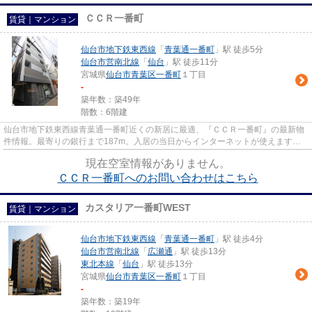
ＣＣＲ一番町
賃貸｜マンション
仙台市地下鉄東西線
「
青葉通一番町
」駅 徒歩5分
仙台市営南北線
「
仙台
」駅 徒歩11分
宮城県
仙台市青葉区
一番町
１丁目
-
築年数：築49年
階数：6階建
仙台市地下鉄東西線青葉通一番町近くの新居に最適、『ＣＣＲ一番町』の最新物
件情報。最寄りの銀行まで187m。入居の当日からインターネットが使えます。
イチオシの専有面積31.06平米の...
現在空室情報がありません。
ＣＣＲ一番町へのお問い合わせはこちら
カスタリア一番町WEST
賃貸｜マンション
仙台市地下鉄東西線
「
青葉通一番町
」駅 徒歩4分
仙台市営南北線
「
広瀬通
」駅 徒歩13分
東北本線
「
仙台
」駅 徒歩13分
宮城県
仙台市青葉区
一番町
１丁目
-
築年数：築19年