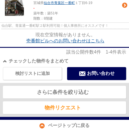
宮城県
仙台市青葉区
一番町
１丁目6-19
-
築年数：築51年
階数：8階建
仙台駅、青葉通一番町駅２駅利用可能！個人事務所にオススメです！
現在空室情報がありません。
壱番館ビルへのお問い合わせはこちら
該当公開件数
4
件
1-4
件表示
チェックした物件をまとめて
検討リストに追加
お問い合わせ
さらに条件を絞り込む
物件リクエスト
ページトップに戻る