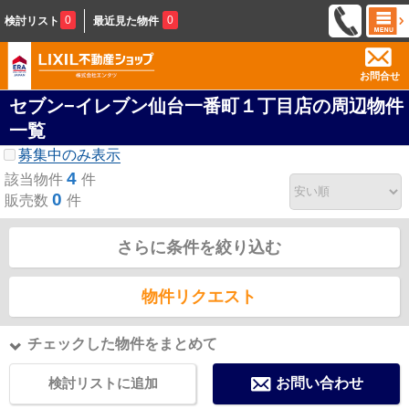
0
0
検討リスト
最近見た物件
お問合せ
セブン−イレブン仙台一番町１丁目店の周辺物件
一覧
募集中のみ表示
4
該当物件
件
0
販売数
件
さらに条件を絞り込む
物件リクエスト
チェックした物件をまとめて
検討リストに追加
お問い合わせ