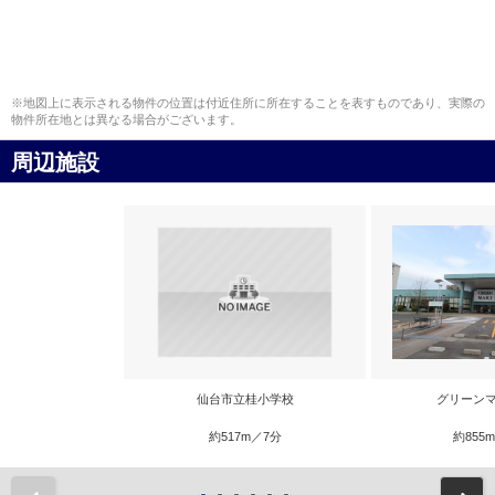
※地図上に表示される物件の位置は付近住所に所在することを表すものであり、実際の
物件所在地とは異なる場合がございます。
周辺施設
仙台市立桂小学校
グリーンマ
約517m／7分
約855