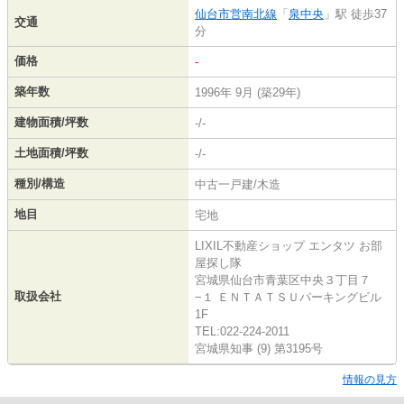
仙台市営南北線
「
泉中央
」駅 徒歩37
交通
分
価格
-
築年数
1996年 9月 (築29年)
建物面積/坪数
-/-
土地面積/坪数
-/-
種別/構造
中古一戸建/木造
地目
宅地
LIXIL不動産ショップ エンタツ お部
屋探し隊
宮城県仙台市青葉区中央３丁目７
取扱会社
−１ ＥＮＴＡＴＳＵパーキングビル
1F
TEL:022-224-2011
宮城県知事 (9) 第3195号
情報の見方