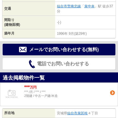
仙台市営南北線
「
泉中央
」駅 徒歩37
交通
分
間取り
-(-)
(建物面積)
築年月
1996年 9月(築29年)
メールでお問い合わせする(無料)
電話でお問い合わせする
過去掲載物件一覧
***
万円
*** /月 / *** / ***
2階建 / 中古一戸建/木造
所在地
宮城県
仙台市泉区
桂
４丁目