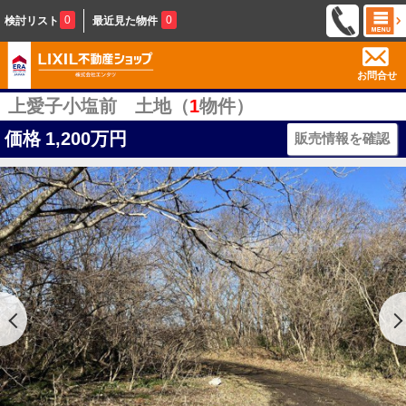
0
0
検討リスト
最近見た物件
お問合せ
上愛子小塩前 土地（
1
物件）
価格
1,200万円
販売情報を確認