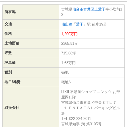
宮城県
仙台市青葉区
上愛子
字小塩前1
所在地
2
交通
仙山線
「
愛子
」駅 徒歩19分
価格
1,200万円
土地面積
2365.91㎡
坪数
715.68坪
坪単価
1.68万円
種別
売地
地目/地勢
宅地/-
LIXIL不動産ショップ エンタツ お部
屋探し隊
宮城県仙台市青葉区中央３丁目７
取扱会社
−１ ＥＮＴＡＴＳＵパーキングビル
1F
TEL:022-224-2011
宮城県知事 (9) 第3195号