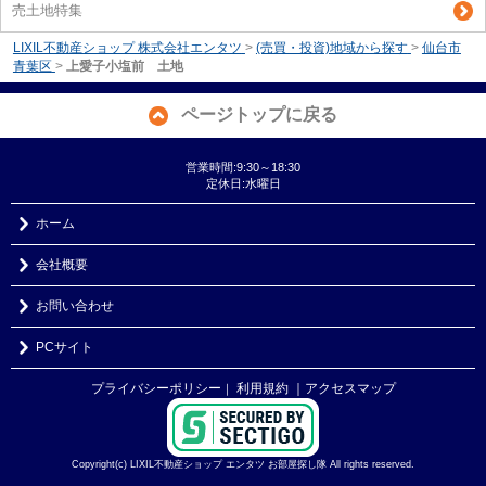
売土地特集
LIXIL不動産ショップ 株式会社エンタツ
>
(売買・投資)地域から探す
>
仙台市
青葉区
>
上愛子小塩前 土地
ページトップに戻る
営業時間:9:30～18:30
定休日:水曜日
ホーム
会社概要
お問い合わせ
PCサイト
プライバシーポリシー
利用規約
｜アクセスマップ
｜
Copyright(c) LIXIL不動産ショップ エンタツ お部屋探し隊 All rights reserved.