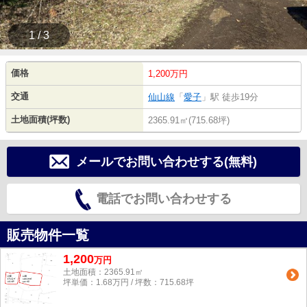
1 / 3
価格
1,200万円
交通
仙山線
「
愛子
」駅 徒歩19分
土地面積(坪数)
2365.91㎡(715.68坪)
メールでお問い合わせする(無料)
電話でお問い合わせする
販売物件一覧
1,200
万
円
土地面積：2365.91㎡
坪単価：1.68万円 / 坪数：715.68坪