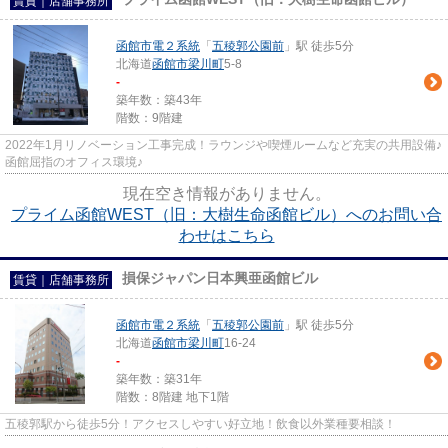
賃貸｜店舗事務所
函館市電２系統
「
五稜郭公園前
」駅 徒歩5分
北海道
函館市
梁川町
5-8
-
築年数：築43年
階数：9階建
2022年1月リノベーション工事完成！ラウンジや喫煙ルームなど充実の共用設備♪
函館屈指のオフィス環境♪
現在空き情報がありません。
プライム函館WEST（旧：大樹生命函館ビル）へのお問い合
わせはこちら
損保ジャパン日本興亜函館ビル
賃貸｜店舗事務所
函館市電２系統
「
五稜郭公園前
」駅 徒歩5分
北海道
函館市
梁川町
16-24
-
築年数：築31年
階数：8階建 地下1階
五稜郭駅から徒歩5分！アクセスしやすい好立地！飲食以外業種要相談！