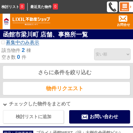
0
0
検討リスト
最近見た物件
お問合せ
函館市梁川町 店舗、事務所一覧
募集中のみ表示
2
該当物件
棟
0
空き数
件
さらに条件を絞り込む
物件リクエスト
チェックした物件をまとめて
検討リストに追加
お問い合わせ
プライム函館WEST（旧：大樹生命函館ビル）