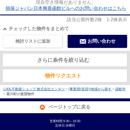
現在空き情報がありません。
損保ジャパン日本興亜函館ビルへのお問い合わせはこちら
該当公開件数
2
棟
1-2
棟表示
チェックした物件をまとめて
検討リストに追加
お問い合わせ
さらに条件を絞り込む
物件リクエスト
LIXIL不動産ショップ 株式会社エンタツ
>
(事業用(賃貸))地域から探す
>
函館市
>
梁川町の賃貸物件
ページトップに戻る
営業時間:9:30～18:30
定休日:水曜日